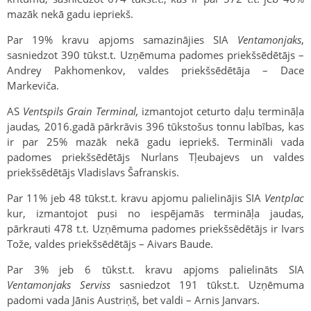
mazāk nekā gadu iepriekš.
Par 19% kravu apjoms samazinājies SIA
Ventamonjaks
,
sasniedzot 390 tūkst.t. Uzņēmuma padomes priekšsēdētājs –
Andrey Pakhomenkov, valdes priekšsēdētāja – Dace
Markeviča.
AS
Ventspils Grain Terminal,
izmantojot ceturto daļu termināļa
jaudas
,
2016.gadā pārkrāvis 396 tūkstošus tonnu labības, kas
ir par 25% mazāk nekā gadu iepriekš. Termināli vada
padomes priekšsēdētājs Nurlans Tļeubajevs un valdes
priekšsēdētājs Vladislavs Šafranskis.
Par 11% jeb 48 tūkst.t. kravu apjomu palielinājis SIA
Ventplac
kur, izmantojot pusi no iespējamās termināļa jaudas,
pārkrauti 478 t.t. Uzņēmuma padomes priekšsēdētājs ir Ivars
Tože, valdes priekšsēdētājs – Aivars Baude.
Par 3% jeb 6 tūkst.t. kravu apjoms palielināts SIA
Ventamonjaks Serviss
sasniedzot 191 tūkst.t. Uzņēmuma
padomi vada Jānis Austriņš, bet valdi – Arnis Janvars.