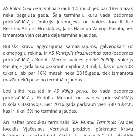
AS
Baltic Coal Terminal
pārkrauti 1,5 milj.t. jeb par 18% mazāk
nekā pagājušā gadā. Šajā terminālī, kuru vada padomes
priekšsēdētājs Dmitrijs Jeremejevs un valdes locekļi Ilze
Bērziņa, Antons Hrustaļovs, Jānis Hāze un Valerijs Pašuta, tiek
izmantota vien ceturtā daļa termināļa jaudas.
Būtisks kravu apgrozījuma samazinājums, galvenokārt uz
akmeņogļu rēķina, ir AS
Ventspils tirdzniecības osta
(padomes
priekšsēdētājs Rudolf Meroni, valdes priekšsēdētājs Valerijs
Pašuta) – gada laikā pārkrauti nepilni 2,3 milj.t., kas ir par 508
tūkst.t. jeb par 18% mazāk nekā 2015.gadā, tiek izmantota
mazāk nekā puse no termināļa jaudas.
Ļoti slikti rezultāti ir
AS
Kālija parks
, ko vada padomes
priekšsēdētājs Rudolfs Meroni un valdes priekšsēdētājs
Nikolajs Baštovojs. Šeit 2016.gadā pārkrauti vien 380 tūkst.t.,
kas ir tikai 6% no termināļa jaudas.
Arī naftas produktu terminālis SIA
Ventall Termināls
(valdes
loceklis Vjačeslavs Verņuks) piedzīvo pārkrauto kravu
kritumu, sasniedzot 674 tūkst.t., kas ir par 572 t.t. jeb 46%