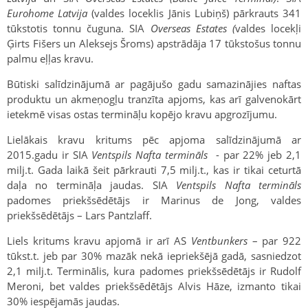
Eurohome Latvija
(valdes loceklis Jānis Lubiņš) pārkrauts 341
tūkstotis tonnu čuguna. SIA
Overseas Estates (
valdes locekļi
Ģirts Fišers un Aleksejs Šroms) apstrādāja 17 tūkstošus tonnu
palmu eļļas kravu.
Būtiski salīdzinājumā ar pagājušo gadu samazinājies naftas
produktu un akmeņogļu tranzīta apjoms, kas arī galvenokārt
ietekmē visas ostas termināļu kopējo kravu apgrozījumu.
Lielākais kravu kritums pēc apjoma salīdzinājumā ar
2015.gadu ir SIA
Ventspils Nafta termināls
- par 22% jeb 2,1
milj.t. Gada laikā šeit pārkrauti 7,5 milj.t., kas ir tikai ceturtā
daļa no termināļa jaudas. SIA
Ventspils Nafta termināls
padomes priekšsēdētājs ir Marinus de Jong, valdes
priekšsēdētājs – Lars Pantzlaff.
Liels kritums kravu apjomā ir arī AS
Ventbunkers
– par 922
tūkst.t. jeb par 30% mazāk nekā iepriekšējā gadā, sasniedzot
2,1 milj.t. Terminālis, kura padomes priekšsēdētājs ir Rudolf
Meroni, bet valdes priekšsēdētājs Alvis Hāze, izmanto tikai
30% iespējamās jaudas.