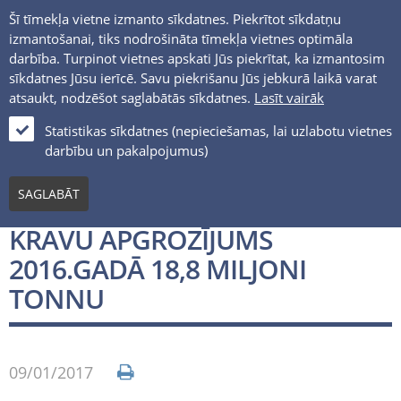
Šī tīmekļa vietne izmanto sīkdatnes. Piekrītot sīkdatņu
izmantošanai, tiks nodrošināta tīmekļa vietnes optimāla
darbība. Turpinot vietnes apskati Jūs piekrītat, ka izmantosim
sīkdatnes Jūsu ierīcē. Savu piekrišanu Jūs jebkurā laikā varat
atsaukt, nodzēšot saglabātās sīkdatnes.
Lasīt vairāk
LV
Statistikas sīkdatnes (nepieciešamas, lai uzlabotu vietnes
darbību un pakalpojumus)
Jaunumi un notikumi
SAGLABĀT
VENTSPILS OSTAS TERMINĀĻU
KRAVU APGROZĪJUMS
2016.GADĀ 18,8 MILJONI
TONNU
09/01/2017