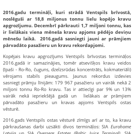
2016.gadu termināļi, kuri strādā Ventspils brīvostā,
noslēguši ar 18,8 miljonus tonnu lielu kopējo kravu
apgrozījumu. Decembrī pārkrauti 1,7 miljoni tonnu, kas
ir lielākais viena mēneša kravu apjoms pēdējo deviņu
mēnešu laikā. 2016.gadā sasniegti jauni ar prāmjiem
pārvadāto pasažieru un kravu rekordapjomi.
Kopējais kravu apgrozījums Ventspils brīvostas termināļos
2016.gadā ir samazinājies, tomēr atsevišķos kravu veidos
(īpaši - Ro-Ro, čuguns, dzelzsrūdas koncentrāts, kokmateriāli)
vērojams stabils pieaugums. Jaunus rekordus izdevies
sasniegt prāmju līnijām: 179 967 pasažieru un vairāk nekā 2
miljoni tonnu Ro-Ro kravu. Tas ir attiecīgi par 9% un 13%
vairāk nekā iepriekšējā gadā un lielākais ar prāmjiem
pārvadāto pasažieru un kravas apjoms Ventspils ostas
vēsturē.
2016.gads Ventspils ostas vēsturē zīmīgs arī ar to, ka kravu
pārkraušanas darbi uzsākti divos termināļos: SIA
Eurohome
Latvija
un SIA
Overseas Estates (Baltic Juice Terminal)
. SIA