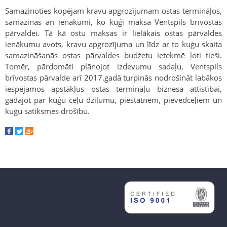
Samazinoties kopējam kravu apgrozījumam ostas termināļos,
samazinās arī ienākumi, ko kuģi maksā Ventspils brīvostas
pārvaldei. Tā kā ostu maksas ir lielākais ostas pārvaldes
ienākumu avots, kravu apgrozījuma un līdz ar to kuģu skaita
samazināšanās ostas pārvaldes budžetu ietekmē ļoti tieši.
Tomēr, pārdomāti plānojot izdevumu sadaļu, Ventspils
brīvostas pārvalde arī 2017.gadā turpinās nodrošināt labākos
iespējamos apstākļus ostas termināļu biznesa attīstībai,
gādājot par kuģu ceļu dziļumu, piestātnēm, pievedceļiem un
kuģu satiksmes drošību.