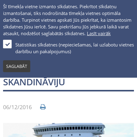
Šī tīmekļa vietne izmanto sīkdatnes. Piekrītot sīkdatņu
izmantošanai, tiks nodrošināta tīmekļa vietnes optimāla
darbība. Turpinot vietnes apskati Jūs piekrītat, ka izmantosim
sīkdatnes Jūsu ierīcē. Savu piekrišanu Jūs jebkurā laikā varat
atsaukt, nodzēšot saglabātās sīkdatnes.
Lasīt vairāk
LV
Statistikas sīkdatnes (nepieciešamas, lai uzlabotu vietnes
darbību un pakalpojumus)
Jaunumi un notikumi
SAGLABĀT
VENTSPILS – VĀRTI UZ
SKANDINĀVIJU
06/12/2016