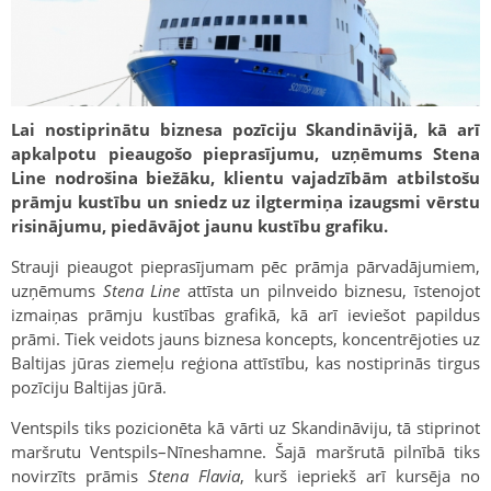
Lai nostiprinātu biznesa pozīciju Skandināvijā, kā arī
apkalpotu pieaugošo pieprasījumu, uzņēmums Stena
Line nodrošina biežāku, klientu vajadzībām atbilstošu
prāmju kustību un sniedz uz ilgtermiņa izaugsmi vērstu
risinājumu, piedāvājot jaunu kustību grafiku.
Strauji pieaugot pieprasījumam pēc prāmja pārvadājumiem,
uzņēmums
Stena Line
attīsta un pilnveido biznesu, īstenojot
izmaiņas prāmju kustības grafikā, kā arī ieviešot papildus
prāmi. Tiek veidots jauns biznesa koncepts, koncentrējoties uz
Baltijas jūras ziemeļu reģiona attīstību, kas nostiprinās tirgus
pozīciju Baltijas jūrā.
Ventspils tiks pozicionēta kā vārti uz Skandināviju, tā stiprinot
maršrutu Ventspils–Nīneshamne. Šajā maršrutā pilnībā tiks
novirzīts prāmis
Stena Flavia
, kurš iepriekš arī kursēja no