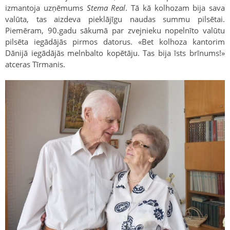
izmantoja uzņēmums
Stema Real
. Tā kā kolhozam bija sava
valūta, tas aizdeva pieklājīgu naudas summu pilsētai.
Piemēram, 90.gadu sākumā par zvejnieku nopelnīto valūtu
pilsēta iegādājās pirmos datorus. «Bet kolhoza kantorim
Dānijā iegādājās melnbalto kopētāju. Tas bija īsts brīnums!»
atceras Tīrmanis.