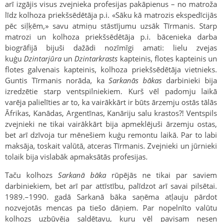
arī izgājis visus zvejnieka profesijas pakāpienus – no matroža
līdz kolhoza priekšsēdētāja p.i. «Sāku kā matrozis ekspedīcijās
pēc siļķēm,» savu atmiņu stāstījumu uzsāk Tīrmanis. Starp
matrozi un kolhoza priekšsēdētāja p.i. bācenieka darba
biogrāfijā bijuši dažādi nozīmīgi amati: lielu zvejas
kuģu
Dzintarjūra
un
Dzintarkrasts
kapteinis, flotes kapteinis un
flotes galvenais kapteinis, kolhoza priekšsēdētāja vietnieks.
Guntis Tīrmanis norāda, ka
Sarkanās bākas
darbinieki bija
izredzētie starp ventspilniekiem. Kurš vēl padomju laikā
varēja palielīties ar to, ka vairākkārt ir būts ārzemju ostās tālās
Āfrikas, Kanādas, Argentīnas, Kanāriju salu krastos?! Ventspils
zvejnieki ne tikai vairākkārt bija apmeklējuši ārzemju ostas,
bet arī dzīvoja tur mēnešiem kuģu remontu laikā. Par to labi
maksāja, toskait valūtā, atceras Tīrmanis. Zvejnieki un jūrnieki
tolaik bija vislabāk apmaksātās profesijas.
Taču kolhozs
Sarkanā bāka
rūpējās ne tikai par saviem
darbiniekiem, bet arī par attīstību, palīdzot arī savai pilsētai.
1989.–1990. gadā Sarkanā bāka saņēma atļauju pārdot
nozvejotās mencas pa tiešo dāņiem. Par nopelnīto valūtu
kolhozs uzbūvēja saldētavu, kuru vēl pavisam nesen