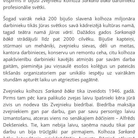
vispirms ir bijuši zvejnieku kolhoza
Sarkanā bāka
darbinieku
profesionālie svētki.
Šogad vairāk nekā 200 bijušo slavenā kolhoza miljonāra
darbinieku tikās Jūras svētkos savā kādreizējā kultūras namā,
tagad teātra namā
Jūras vārti
. Dažādos gados
Sarkanajā
bākā
strādājuši līdz pat 2000 cilvēku. Bijušie kapteiņi,
stūrmaņi un mehāniķi, zvejnieku sievas, dēli un meitas,
kantora darbinieces, konservu un remontu ceha, citu kolhoza
apakšvienību darbinieki kavējās atmiņās par savām darba
gaitām, pieminēja jau viņsaulē esošos kolēģus un pateicās
tikšanās organizatoriem par unikālo iespēju uz vairākām
stundām apturēt laiku un atgriezties pagātnē.
Zvejnieku kolhozs
Sarkanā bāka
tika izveidots 1946. gadā.
Pirms tam pēc kara palikušo zvejas laivu īpašnieki ķēra jūrā
zivis un nodeva tās Zvejnieku biedrībai. Biedrība maksāja
zvejniekiem gan par darbu, gan par savu personīgo laivu
izmantošanu, atceras viens no senākajiem
bāčiņiem
– Alfrēds
Dekšenieks. Tie, kam nebija laivu, saņēma naudu tikai par
darbu un bija trūcīgāki par pirmajiem. Kolhoza
Sarkanā