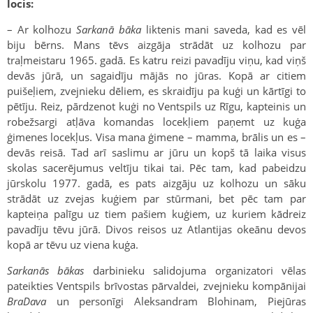
locis:
– Ar kolhozu
Sarkanā bāka
liktenis mani saveda, kad es vēl
biju bērns. Mans tēvs aizgāja strādāt uz kolhozu par
traļmeistaru 1965. gadā. Es katru reizi pavadīju viņu, kad viņš
devās jūrā, un sagaidīju mājās no jūras. Kopā ar citiem
puišeļiem, zvejnieku dēliem, es skraidīju pa kuģi un kārtīgi to
pētīju. Reiz, pārdzenot kuģi no Ventspils uz Rīgu, kapteinis un
robežsargi atļāva komandas locekļiem paņemt uz kuģa
ģimenes locekļus. Visa mana ģimene – mamma, brālis un es –
devās reisā. Tad arī saslimu ar jūru un kopš tā laika visus
skolas sacerējumus veltīju tikai tai. Pēc tam, kad pabeidzu
jūrskolu 1977. gadā, es pats aizgāju uz kolhozu un sāku
strādāt uz zvejas kuģiem par stūrmani, bet pēc tam par
kapteiņa palīgu uz tiem pašiem kuģiem, uz kuriem kādreiz
pavadīju tēvu jūrā. Divos reisos uz Atlantijas okeānu devos
kopā ar tēvu uz viena kuģa.
Sarkanās bākas
darbinieku salidojuma organizatori vēlas
pateikties Ventspils brīvostas pārvaldei, zvejnieku kompānijai
BraDava
un personīgi Aleksandram Blohinam, Piejūras