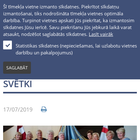
Šī tīmekļa vietne izmanto sīkdatnes. Piekrītot sīkdatņu
izmantošanai, tiks nodrošināta tīmekļa vietnes optimāla
darbība. Turpinot vietnes apskati Jūs piekrītat, ka izmantosim
sīkdatnes Jūsu ierīcē. Savu piekrišanu Jūs jebkurā laikā varat
atsaukt, nodzēšot saglabātās sīkdatnes.
Lasīt vairāk
LV
Statistikas sīkdatnes (nepieciešamas, lai uzlabotu vietnes
darbību un pakalpojumus)
Jaunumi un notikumi
SAGLABĀT
ZVEJNIEKU UN JŪRNIEKU
SVĒTKI
17/07/2019