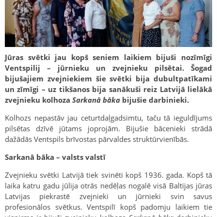
Jūras svētki jau kopš seniem laikiem bijuši nozīmīgi
Ventspilij – jūrnieku un zvejnieku pilsētai. Šogad
bijušajiem zvejniekiem šie svētki bija dubultpatīkami
un zīmīgi – uz tikšanos bija sanākuši reiz Latvijā lielākā
zvejnieku kolhoza
Sarkanā bāka
bijušie darbinieki.
Kolhozs nepastāv jau ceturtdaļgadsimtu, taču tā ieguldījums
pilsētas dzīvē jūtams joprojām. Bijušie bācenieki strādā
dažādās Ventspils brīvostas pārvaldes struktūrvienībās.
Sarkanā bāka – valsts valstī
Zvejnieku svētki Latvijā tiek svinēti kopš 1936. gada. Kopš tā
laika katru gadu jūlija otrās nedēļas nogalē visā Baltijas jūras
Latvijas piekrastē zvejnieki un jūrnieki svin savus
profesionālos svētkus. Ventspilī kopš padomju laikiem tie