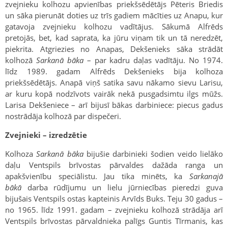
zvejnieku kolhozu apvienības priekšsēdētājs Pēteris Briedis
un sāka pierunāt doties uz trīs gadiem mācīties uz Anapu, kur
gatavoja zvejnieku kolhozu vadītājus. Sākumā Alfrēds
pretojās, bet, kad saprata, ka jūru viņam tik un tā neredzēt,
piekrita. Atgriezies no Anapas, Dekšenieks sāka strādāt
kolhozā
Sarkanā bāka
– par kadru daļas vadītāju. No 1974.
līdz 1989. gadam Alfrēds Dekšenieks bija kolhoza
priekšsēdētājs. Anapā viņš satika savu nākamo sievu Larisu,
ar kuru kopā nodzīvots vairāk nekā pusgadsimtu ilgs mūžs.
Larisa Dekšeniece – arī bijusī bākas darbiniece: piecus gadus
nostrādāja kolhozā par dispečeri.
Zvejnieki – izredzētie
Kolhoza
Sarkanā bāka
bijušie darbinieki šodien veido lielāko
daļu Ventspils brīvostas pārvaldes dažāda ranga un
apakšvienību speciālistu. Jau tika minēts, ka
Sarkanajā
bākā
darba rūdījumu un lielu jūrniecības pieredzi guva
bijušais Ventspils ostas kapteinis Arvīds Buks. Teju 30 gadus –
no 1965. līdz 1991. gadam – zvejnieku kolhozā strādāja arī
Ventspils brīvostas pārvaldnieka palīgs Guntis Tīrmanis, kas