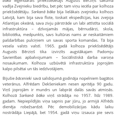
bāka
leģendārais priekšsēdētājs Augusts Bērziņš sākumā
vadīja Zvejnieku biedrību, bet pēc tam viņu iecēla par kolhoza
priekšsēdētāju.
Sarkanā bāka
bija lielākais zvejnieku kolhozs
Latvijā, kam bija sava flote, toskait ekspedīcijas, kas zvejoja
Atlantijas okeānā, sava zivju pārstrāde un labi attīstīta sociālā
infrastruktūra – dzīvojamās mājas, bērnudārzi, skola,
bibliotēka, medpunkts, savs kultūras nams ar neskaitāmiem
pašdarbības pulciņiem un savas sporta komandas. Tā bija
vesela valsts valstī. 1965. gadā kolhoza priekšsēdētājs
Augusts Bērziņš tika izvirzīts augstākajam Padomju
Savienības apbalvojumam – Sociālistiskā darba varoņa
nosaukumam. Kolhoza uzbūvētā infrastruktūra joprojām
kalpo pilsētai un tās iedzīvotājiem.
Bijušie
bācenieki
savā salidojumā godināja nopelniem bagātos
veterānus. Alfrēdam Dekšeniekam nesen apritēja 90 gadu.
Viņš joprojām ir mundrs un labprāt dalās savās atmiņās.
Kolhozā
Sarkanā bāka
viņš strādāja no 1957. līdz 1989.
gadam. Nepiepildījās viņa sapnis par jūru, jo armijā Alfrēds
dienēja robežsardzē. Pēc demobilizācijas kādu laiku
nostrādāja Liepājā, bet 1954. gadā viņu izsauca pie sevis