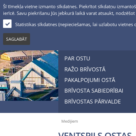
Šī tīmekļa vietne izmanto sīkdatnes. Piekrītot sīkdatņu izmantoš
ierīcē. Savu piekrišanu Jūs jebkurā laikā varat atsaukt, nodzēšo
Statistikas sīkdatnes (nepieciešamas, lai uzlabotu vietne
SAGLABĀT
PAR OSTU
RAŽO BRĪVOSTĀ
PAKALPOJUMI OSTĀ
BRĪVOSTA SABIEDRĪBAI
BRĪVOSTAS PĀRVALDE
Medijiem
VENTSPILS OSTAS