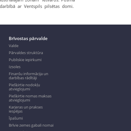
adarbībā ar Ventspils pilsētas domi.
Brīvostas pārvalde
Valde
Pārvaldes struktūra
Publiskie iepirkumi
Izsoles
Finanšu informācija un
darbības rādītāji
Piešķirtie nodokļu
atvieglojumi
Piešķirtie nomas maksas
atvieglojumi
Karjeras un prakses
iespējas
Īpašumi
Brīvie zemes gabali nomai