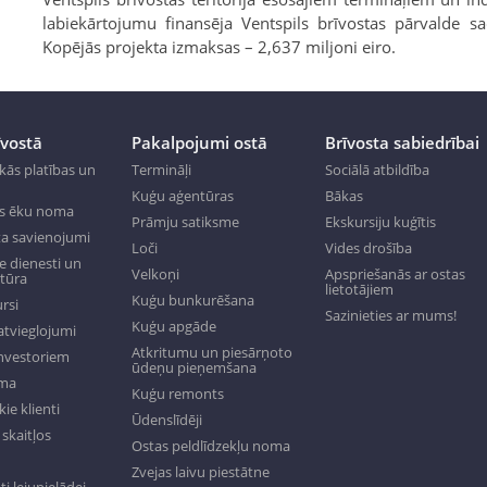
labiekārtojumu finansēja Ventspils brīvostas pārvalde s
Kopējās projekta izmaksas – 2,637 miljoni eiro.
īvostā
Pakalpojumi ostā
Brīvosta sabiedrībai
kās platības un
Termināļi
Sociālā atbildība
Kuģu aģentūras
Bākas
s ēku noma
Prāmju satiksme
Ekskursiju kuģītis
a savienojumi
Loči
Vides drošība
 dienesti un
Velkoņi
Apspriešanās ar ostas
ktūra
lietotājiem
Kuģu bunkurēšana
rsi
Sazinieties ar mums!
Kuģu apgāde
tvieglojumi
Atkritumu un piesārņoto
investoriem
ūdeņu pieņemšana
oma
Kuģu remonts
ie klienti
Ūdenslīdēji
skaitļos
Ostas peldlīdzekļu noma
Zvejas laivu piestātne