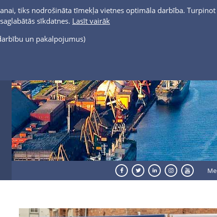
anai, tiks nodrošināta tīmekļa vietnes optimāla darbība. Turpinot 
t saglabātās sīkdatnes.
Lasīt vairāk
s darbību un pakalpojumus)
Me