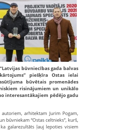
“Latvijas būvniecības gada balvas
ekārtojums” piešķīra Ostas ielai
 pasūtījuma būvētais promenādes
niskiem risinājumiem un unikālo
 no interesantākajiem pēdējo gadu
as autoriem, arhitektam Jurim Pogam,
un būvniekam “Ostas celtnieks”, kurš,
ka galarezultāts ļauj lepoties visiem