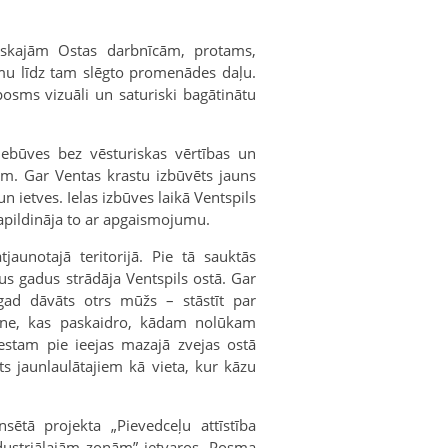
iskajām Ostas darbnīcām, protams,
amu līdz tam slēgto promenādes daļu.
posms vizuāli un saturiski bagātinātu
iebūves bez vēsturiskas vērtības un
ām. Gar Ventas krastu izbūvēts jauns
n ietves. Ielas izbūves laikā Ventspils
papildināja to ar apgaismojumu.
atjaunotajā teritorijā. Pie tā sauktās
gus gadus strādāja Ventspils ostā. Gar
gad dāvāts otrs mūžs – stāstīt par
āksne, kas paskaidro, kādam nolūkam
estam pie ieejas mazajā zvejas ostā
ts jaunlaulātajiem kā vieta, kur kāzu
sētā projekta „Pievedceļu attīstība
ndustriālajām zonām” ietvaros. Posma