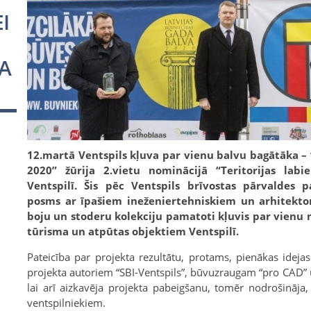
I
A
12.martā Ventspils kļuva par vienu balvu bagātāka – 
2020” žūrija 2.vietu nominācijā “Teritorijas labi
Ventspilī. Šis pēc Ventspils brīvostas pārvaldes
posms ar īpašiem ineženiertehniskiem un arhitekto
boju un stoderu kolekciju pamatoti kļuvis par vienu
tūrisma un atpūtas objektiem Ventspilī.
Pateicība par projekta rezultātu, protams, pienākas idej
projekta autoriem “SBI-Ventspils”, būvuzraugam “pro CAD” 
lai arī aizkavēja projekta pabeigšanu, tomēr nodrošināja, 
ventspilniekiem.