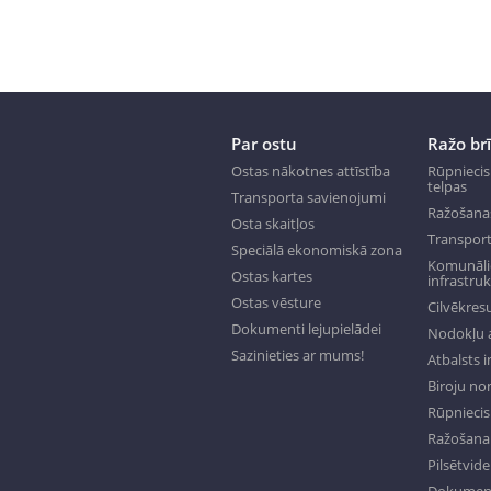
Par ostu
Ražo br
Ostas nākotnes attīstība
Rūpniecis
telpas
Transporta savienojumi
Ražošana
Osta skaitļos
Transport
Speciālā ekonomiskā zona
Komunālie
Ostas kartes
infrastru
Ostas vēsture
Cilvēkresu
Dokumenti lejupielādei
Nodokļu a
Sazinieties ar mums!
Atbalsts 
Biroju n
Rūpniecisk
Ražošana 
Pilsētvide