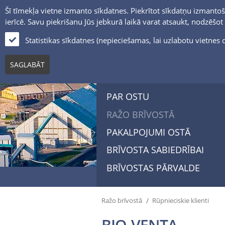
Šī tīmekļa vietne izmanto sīkdatnes. Piekrītot sīkdatņu izmantoš
ierīcē. Savu piekrišanu Jūs jebkurā laikā varat atsaukt, nodzēšo
Statistikas sīkdatnes (nepieciešamas, lai uzlabotu vietne
SAGLABĀT
PAR OSTU
RAŽO BRĪVOSTĀ
PAKALPOJUMI OSTĀ
BRĪVOSTA SABIEDRĪBAI
BRĪVOSTAS PĀRVALDE
/
Ražo brīvostā
Rūpnieciskie klienti
BIO-VENTA