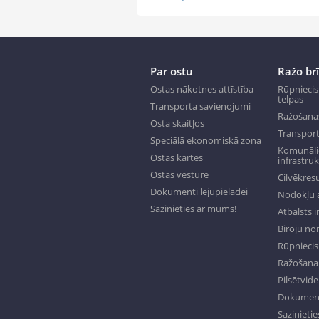
Par ostu
Ražo br
Ostas nākotnes attīstība
Rūpniecis
telpas
Transporta savienojumi
Ražošana
Osta skaitļos
Transport
Speciālā ekonomiskā zona
Komunālie
Ostas kartes
infrastru
Ostas vēsture
Cilvēkresu
Dokumenti lejupielādei
Nodokļu a
Sazinieties ar mums!
Atbalsts 
Biroju n
Rūpniecisk
Ražošana 
Pilsētvide
Dokumenti
Sazinieti