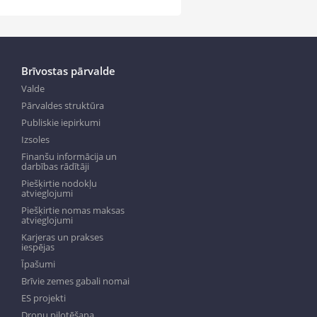
Brīvostas pārvalde
Valde
Pārvaldes struktūra
Publiskie iepirkumi
Izsoles
Finanšu informācija un
darbības rādītāji
Piešķirtie nodokļu
atvieglojumi
Piešķirtie nomas maksas
atvieglojumi
Karjeras un prakses
iespējas
Īpašumi
Brīvie zemes gabali nomai
ES projekti
Dronu pilotēšana