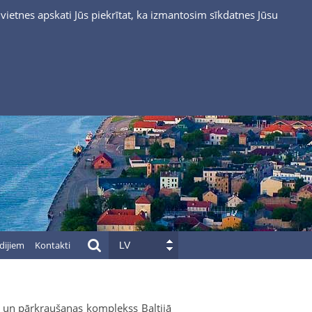
vietnes apskati Jūs piekrītat, ka izmantosim sīkdatnes Jūsu
dijiem
Kontakti
LV
as un pārkraušanas komplekss Baltijā