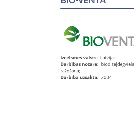
Izcelsmes valsts:
Latvija;
Darbības nozare:
biodīzeļdegviel
ražošana;
Darbība uzsākta:
2004