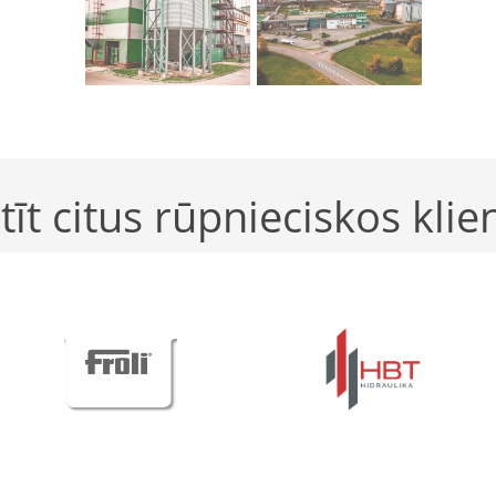
tīt citus rūpnieciskos klie