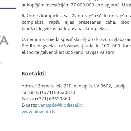
ar kopējām investīcijām 77 000 000 eiro apjomā. Uzņ
Ražotnes komplekss sastāv no rapšu sēklu un rapšu 
kompleksa, rapšu eļļas presēšanas ceha, biodī
biodīzeļdegvielas pārkraušanas kompleksa.
Uzņēmums sniedz specifisku šķidro kravu uzglabāša
Biodīzeļdegvielas ražošanas jauda ir 100 000 ton
eksportē galvenokārt uz Skandināvijas valstīm.
as
Kontakti:
Adrese: Ziemeļu iela 21F, Ventspils, LV-3602, Latvija
Tālrunis: (+371) 63620870
Fakss: (+371) 63620869
E-pasts:
ventspils@biodiesel.lv
www.bioventa.lv