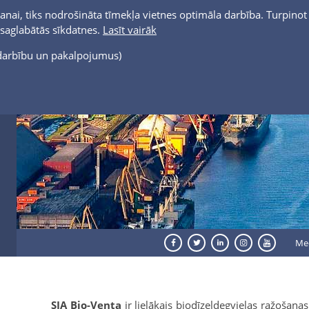
anai, tiks nodrošināta tīmekļa vietnes optimāla darbība. Turpinot 
t saglabātās sīkdatnes.
Lasīt vairāk
s darbību un pakalpojumus)
Me
SIA Bio-Venta
ir lielākais biodīzeļdegvielas ražošan