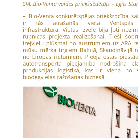
SIA, Bio-Venta valdes priekšsēdētājs – Egils Star
– Bio-Venta konkurētspējas priekšrocība, sal
ir tās atrašanās vieta Ventspil
infrastruktūra. Vietas izvēle bija ļoti nozī
rūpnīcas projekta realizēšanai. Tieši šo
izejvielu plūsmai no austrumiem uz ARA 
mūsu mērķa tirgiem Baltijā, Skandināvijā ne
no Eiropas rietumiem. Pieeja ostas piestāt
autotransporta pieejamība nodrošina ela
produkcijas loģistikā, kas ir viena no
biodegvielas ražošanas biznesā.