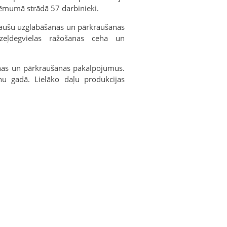
ēmumā strādā 57 darbinieki.
raušu uzglabāšanas un pārkraušanas
zeļdegvielas ražošanas ceha un
nas un pārkraušanas pakalpojumus.
nu gadā. Lielāko daļu produkcijas