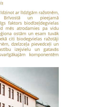
is
īdzinot ar līdzīgām ražotnēm,
s Brīvostā un pieejamā
mīgs faktors biodīzeļdegvielas
brīd mēs atrodamies pa vidu
reģiona ostām un esam tuvāk
kā citi biodegvielas ražotāji
nēm, dzelzceļa pievedceļi un
stību izejvielu un gatavās
 svarīgākajām komponentēm