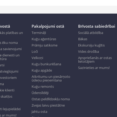
īvostā
Pakalpojumi ostā
Brīvosta sabiedrībai
kās platības un
Termināļi
Sociālā atbildība
Kuģu aģentūras
Bākas
s ēku noma
Prāmju satiksme
Ekskursiju kuģītis
a savienojumi
Loči
Vides drošība
 dienesti un
Velkoņi
Apspriešanās ar ostas
ktūra
lietotājiem
Kuģu bunkurēšana
rsi
Sazinieties ar mums!
Kuģu apgāde
tvieglojumi
Atkritumu un piesārņoto
investoriem
ūdeņu pieņemšana
oma
Kuģu remonts
ie klienti
Ūdenslīdēji
skaitļos
Ostas peldlīdzekļu noma
Zvejas laivu piestātne
 lejupielādei
Jahtu osta
es ar mums!