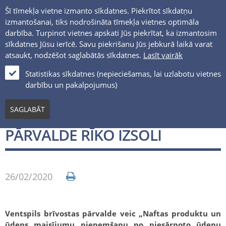
Šī tīmekļa vietne izmanto sīkdatnes. Piekrītot sīkdatņu
izmantošanai, tiks nodrošināta tīmekļa vietnes optimāla
darbība. Turpinot vietnes apskati Jūs piekrītat, ka izmantosim
sīkdatnes Jūsu ierīcē. Savu piekrišanu Jūs jebkurā laikā varat
atsaukt, nodzēšot saglabātās sīkdatnes.
Lasīt vairāk
LV
Statistikas sīkdatnes (nepieciešamas, lai uzlabotu vietnes
darbību un pakalpojumus)
Jaunumi un notikumi
SAGLABĀT
VENTSPILS BRIVOSTAS
PĀRVALDE RĪKO IZSOLI
26/02/2020
Ventspils brīvostas pārvalde veic „Naftas produktu un
ūdens maisījumu pieņemšanu no piesārņoto ūdeņu