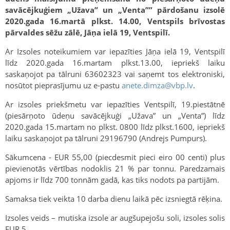
savācējkuģiem „Užava” un „Venta”” pārdošanu izsolē
2020.gada 16.martā plkst. 14.00, Ventspils brīvostas
pārvaldes sēžu zālē, Jāņa ielā 19, Ventspilī.
Ar Izsoles noteikumiem var iepazīties Jāņa ielā 19, Ventspilī
līdz 2020.gada 16.martam plkst.13.00, iepriekš laiku
saskaņojot pa tālruni 63602323 vai saņemt tos elektroniski,
nosūtot pieprasījumu uz e-pastu
anete.dimza@vbp.lv
.
Ar izsoles priekšmetu var iepazīties Ventspilī, 19.piestātnē
(piesārņoto ūdeņu savācējkuģi „Užava” un „Venta”) līdz
2020.gada 15.martam no plkst. 0800 līdz plkst.1600, iepriekš
laiku saskaņojot pa tālruni 29196790 (Andrejs Pumpurs).
Sākumcena - EUR 55,00 (piecdesmit pieci eiro 00 centi) plus
pievienotās vērtības nodoklis 21 % par tonnu. Paredzamais
apjoms ir līdz 700 tonnām gadā, kas tiks nodots pa partijām.
Samaksa tiek veikta 10 darba dienu laikā pēc izsniegtā rēķina.
Izsoles veids – mutiska izsole ar augšupejošu soli, izsoles solis
EUR 5