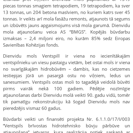
piecas tonnas smagiem tetrapodiem, 19 tetrapodiem, ka sver
13 tonnas, un 204 betona masīviem, no kuriem katrs sver 45
tonnas. Ir veikts arī mola fasāžu remonts, atjaunots tā segums
un izbūvēts jauns apgaismojums visā mola garumā. Dienvidu
mola atjaunošanu veica AS “BMGS”. Kopējās būvdarbu
izmaksas – 2,4 miljoni eiro, no kurām 85% sedz Eiropas
Savienības Kohēzijas fonds.
Dienvidu mols Ventspilī ir viena no iecienītākajām
ventspilnieku un viesu pastaigu vietām, bet ostai mols ir viena
no svarīgākajām hidrobūvēm – dambis, kas no cietzemes
iestiepjas jūrā un pasargā ostu no viļņiem, ledus un
sanesumiem. Ventspils ostas moli to tagadējā veidolā būvēti
pirms vairāk nekā 100 gadiem. Pēdējie nozīmīgie
atjaunošanas darbi Dienvidu molā veikti 90. gadu vidū, tomēr
tik pamatīgu rekonstrukciju kā šogad Dienvidu mols nav
pieredzējis vismaz 60 gadus.
Būvdarbi veikti un finansēti projekta Nr. 6.1.1.0/17/I/003
“Ventspils brīvostas hidrotehnisko būvju pārbūve un
atjaunošana” ietvaros, kura realizācija notiek saskaņā ar