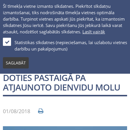
Šī tīmekļa vietne izmanto sīkdatnes. Piekrītot sīkdatņu
izmantošanai, tiks nodrošināta tīmekļa vietnes optimāla
darbība. Turpinot vietnes apskati Jūs piekrītat, ka izmantosim
sīkdatnes Jūsu ierīcē. Savu piekrišanu Jūs jebkurā laikā varat
atsaukt, nodzēšot saglabātās sīkdatnes.
Lasīt vairāk
LV
Statistikas sīkdatnes (nepieciešamas, lai uzlabotu vietnes
darbību un pakalpojumus)
Jaunumi un notikumi
SAGLABĀT
PILSĒTAS SVĒTKOS VARĒS
DOTIES PASTAIGĀ PA
ATJAUNOTO DIENVIDU MOLU
01/08/2018