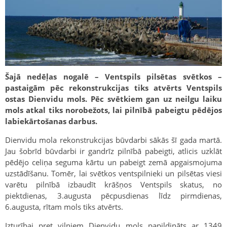
Šajā nedēļas nogalē – Ventspils pilsētas svētkos –
pastaigām pēc rekonstrukcijas tiks atvērts Ventspils
ostas Dienvidu mols. Pēc svētkiem gan uz neilgu laiku
mols atkal tiks norobežots, lai pilnībā pabeigtu pēdējos
labiekārtošanas darbus.
Dienvidu mola rekonstrukcijas būvdarbi sākās šī gada martā.
Jau šobrīd būvdarbi ir gandrīz pilnībā pabeigti, atlicis uzklāt
pēdējo celiņa seguma kārtu un pabeigt zemā apgaismojuma
uzstādīšanu. Tomēr, lai svētkos ventspilnieki un pilsētas viesi
varētu pilnībā izbaudīt krāšņos Ventspils skatus, no
piektdienas, 3.augusta pēcpusdienas līdz pirmdienas,
6.augusta, rītam mols tiks atvērts.
Izturībai pret viļņiem Dienvidu mols papildināts ar 1349